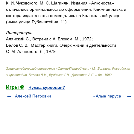
К. И. Чуковского, М. С. Шагинян. Издания «Алконоста»
отличались оригинальностью оформления. Книжная лавка и
контора издательства помещались на Колокольной улице
(ныне улица Рубинштейна, 11).
Литература:
Алянский С., Встречи с А. Блоком, М., 1972;
Белов С. В., Мастер книги. Очерк жизни и деятельности
С. М. Алянского, Л., 1979.
Энциклопедический справочник «Санкт-Петербург». - М.: Большая Российская
энциклопедия
.
Белова Л.Н., Булдаков Г.Н., Дегтярев А.Я. и др.
.
1992
.
Игры ⚽
Нужна курсовая?
Алексей Петрович
«Алые паруса»