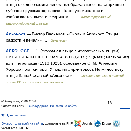
птица с человеческим лицом, изображавшаяся на старинных
лубочных русских картинках. Часто упоминается и
изображается вместе с сирином. …
Иллюстрированный
энциклопедический словарь
Алконост
— Виктор Васнецов. «Сирин и Алконост. Птицы
радости и печали» …
Википедия
АЛКОНОСТ
— 1. (сказочная птица с человеческим лицом)
СИРИН И АЛКОНОСТ Загл. АБ899 (I,403); 2. (назв.; частное изд
во в Петрограде (1918 1923), основанное С. М. Алянским)
Хорошо поют синицы, У павлина яркий хвост, Но милее нету
птицы Вашей славной «Алконост» …
Собственное имя в русской
поэзии XX века: словарь личных имён
© Академик, 2000-2026
18+
Обратная связь:
Техподдержка
,
Реклама на сайте
👣 Путешествия
Экспорт словарей на сайты
, сделанные на PHP,
Joomla,
Drupal,
WordPress, MODx.